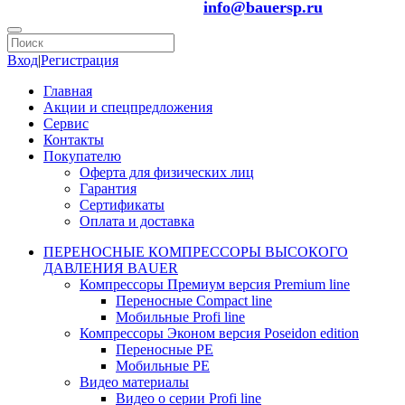
info@bauersp.ru
Вход
|
Регистрация
Главная
Акции и спецпредложения
Сервис
Контакты
Покупателю
Оферта для физических лиц
Гарантия
Сертификаты
Оплата и доставка
ПЕРЕНОСНЫЕ КОМПРЕССОРЫ ВЫСОКОГО
ДАВЛЕНИЯ BAUER
Компрессоры Премиум версия Premium line
Переносные Compact line
Мобильные Profi line
Компрессоры Эконом версия Poseidon edition
Переносные PE
Мобильные PE
Видео материалы
Видео о серии Profi line