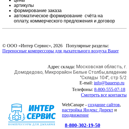
цены
артикулы
формирование заказа
автоматическое формирование счёта на
оплату,
коммерческого предложения и
договор
© ООО «Интер Сервис», 2026 Популярные разделы:
Переносные компрессоры для дыхательного воздуха Bauer
Московская область, г.
Адрес склада:
Домодедово,
Микрорайон Белые Столбы,
владение
"Склады 104", стр 5/2
E-mail:
info@bauersp.ru
Телефоны:
8-800-555-07-18
Смотреть все контакты
WebCanape -
создание сайтов
,
настройка Яндекс Директ
и
продвижение
8-800-302-19-50