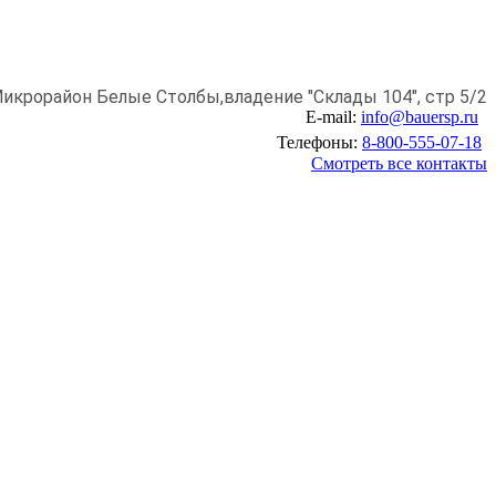
икрорайон Белые Столбы,
владение "Склады 104", стр 5/2
E-mail:
info@bauersp.ru
Телефоны:
8-800-555-07-18
Смотреть все контакты