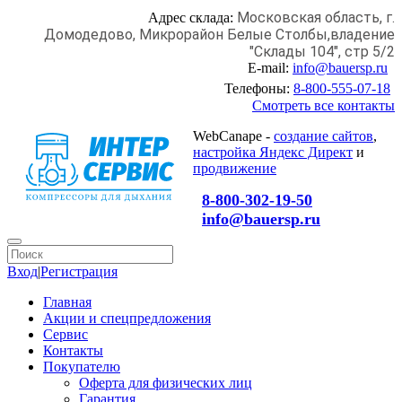
Московская область, г.
Адрес склада:
Домодедово,
Микрорайон Белые Столбы,
владение
"Склады 104", стр 5/2
E-mail:
info@bauersp.ru
Телефоны:
8-800-555-07-18
Смотреть все контакты
WebCanape -
создание сайтов
,
настройка Яндекс Директ
и
продвижение
8-800-302-19-50
info@bauersp.ru
Вход
|
Регистрация
Главная
Акции и спецпредложения
Сервис
Контакты
Покупателю
Оферта для физических лиц
Гарантия