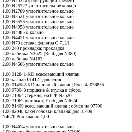
1,00 N25326 фильтрующий элемент
1,00 N25327 уплотнительное кольцо
1,00 N2789 уплотнительное кольцо
1,00 N3521 уплотнительное кольцо
1,00 N3556 уплотнительное кольцо
1,00 N4058 уплотнительное кольцо
1,00 N4385 о-кольцо
1,00 N4451 уплотнительное кольцо
1,00 N70 вставка фильтра C 711/1
2,00 240 прокладка; прокладка
2,00 набивка N3625 (Repl. для N380)
2,00 набивка N4163
2,00 N4586 уплотнительное кольцо
1,00 012841-KD всасывающий клапан
1,00 клапан 014121 давления
1,00 014582-KD напорный клапан; Exch.Ф.058855
1,00 078043 поршень & втулка в сборе.
1,00 71064 стержня; exch.Ф.N3520
1,00 71065 шпильки; Exch.для N3624
1,00 81409 всасывающий клапан; обмен на 07790
1,00 82048 ключ головки клапана; для 81409
N4670 Рид клапан 1,00
1,00 N4654 уплотнительное кольцо
2,00 колцеобразное уплотнение N2640