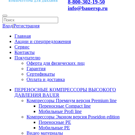
8-800-302-19-50
info@bauersp.ru
Вход
|
Регистрация
Главная
Акции и спецпредложения
Сервис
Контакты
Покупателю
Оферта для физических лиц
Гарантия
Сертификаты
Оплата и доставка
ПЕРЕНОСНЫЕ КОМПРЕССОРЫ ВЫСОКОГО
ДАВЛЕНИЯ BAUER
Компрессоры Премиум версия Premium line
Переносные Compact line
Мобильные Profi line
Компрессоры Эконом версия Poseidon edition
Переносные PE
Мобильные PE
Видео материалы