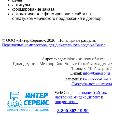
цены
артикулы
формирование заказа
автоматическое формирование счёта на
оплату,
коммерческого предложения и
договор
© ООО «Интер Сервис», 2026 Популярные разделы:
Переносные компрессоры для дыхательного воздуха Bauer
Московская область, г.
Адрес склада:
Домодедово,
Микрорайон Белые Столбы,
владение
"Склады 104", стр 5/2
E-mail:
info@bauersp.ru
Телефоны:
8-800-555-07-18
Смотреть все контакты
WebCanape -
создание сайтов
,
настройка Яндекс Директ
и
продвижение
8-800-302-19-50