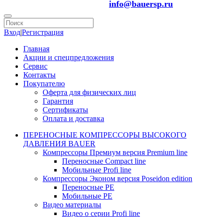
info@bauersp.ru
Вход
|
Регистрация
Главная
Акции и спецпредложения
Сервис
Контакты
Покупателю
Оферта для физических лиц
Гарантия
Сертификаты
Оплата и доставка
ПЕРЕНОСНЫЕ КОМПРЕССОРЫ ВЫСОКОГО
ДАВЛЕНИЯ BAUER
Компрессоры Премиум версия Premium line
Переносные Compact line
Мобильные Profi line
Компрессоры Эконом версия Poseidon edition
Переносные PE
Мобильные PE
Видео материалы
Видео о серии Profi line