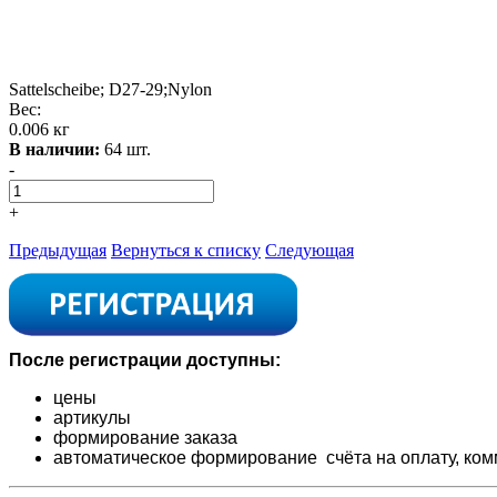
Sattelscheibe; D27-29;Nylon
Вес:
0.006 кг
В наличии:
64 шт.
-
+
Предыдущая
Вернуться к списку
Следующая
После регистрации доступны:
цены
артикулы
формирование заказа
автоматическое формирование счёта на оплату,
ком