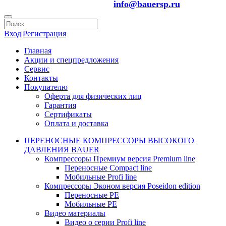
info@bauersp.ru
Вход
|
Регистрация
Главная
Акции и спецпредложения
Сервис
Контакты
Покупателю
Оферта для физических лиц
Гарантия
Сертификаты
Оплата и доставка
ПЕРЕНОСНЫЕ КОМПРЕССОРЫ ВЫСОКОГО
ДАВЛЕНИЯ BAUER
Компрессоры Премиум версия Premium line
Переносные Compact line
Мобильные Profi line
Компрессоры Эконом версия Poseidon edition
Переносные PE
Мобильные PE
Видео материалы
Видео о серии Profi line