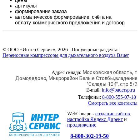
цены
артикулы
формирование заказа
автоматическое формирование счёта на
оплату,
коммерческого предложения и
договор
© ООО «Интер Сервис», 2026 Популярные разделы:
Переносные компрессоры для дыхательного воздуха Bauer
Московская область, г.
Адрес склада:
Домодедово,
Микрорайон Белые Столбы,
владение
"Склады 104", стр 5/2
E-mail:
info@bauersp.ru
Телефоны:
8-800-555-07-18
Смотреть все контакты
WebCanape -
создание сайтов
,
настройка Яндекс Директ
и
продвижение
8-800-302-19-50