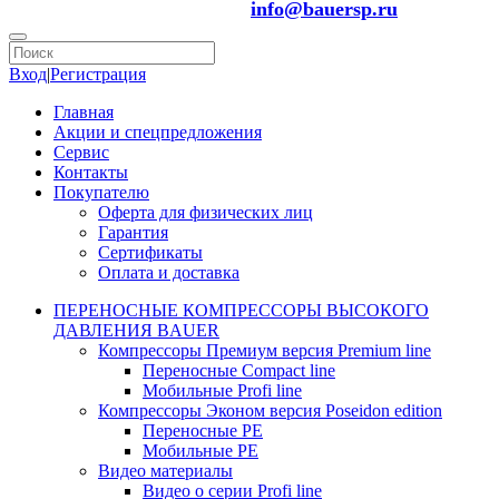
info@bauersp.ru
Вход
|
Регистрация
Главная
Акции и спецпредложения
Сервис
Контакты
Покупателю
Оферта для физических лиц
Гарантия
Сертификаты
Оплата и доставка
ПЕРЕНОСНЫЕ КОМПРЕССОРЫ ВЫСОКОГО
ДАВЛЕНИЯ BAUER
Компрессоры Премиум версия Premium line
Переносные Compact line
Мобильные Profi line
Компрессоры Эконом версия Poseidon edition
Переносные PE
Мобильные PE
Видео материалы
Видео о серии Profi line