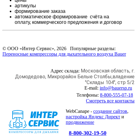
цены
артикулы
формирование заказа
автоматическое формирование счёта на
оплату,
коммерческого предложения и
договор
© ООО «Интер Сервис», 2026 Популярные разделы:
Переносные компрессоры для дыхательного воздуха Bauer
Московская область, г.
Адрес склада:
Домодедово,
Микрорайон Белые Столбы,
владение
"Склады 104", стр 5/2
E-mail:
info@bauersp.ru
Телефоны:
8-800-555-07-18
Смотреть все контакты
WebCanape -
создание сайтов
,
настройка Яндекс Директ
и
продвижение
8-800-302-19-50