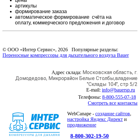
цены
артикулы
формирование заказа
автоматическое формирование счёта на
оплату,
коммерческого предложения и
договор
© ООО «Интер Сервис», 2026 Популярные разделы:
Переносные компрессоры для дыхательного воздуха Bauer
Московская область, г.
Адрес склада:
Домодедово,
Микрорайон Белые Столбы,
владение
"Склады 104", стр 5/2
E-mail:
info@bauersp.ru
Телефоны:
8-800-555-07-18
Смотреть все контакты
WebCanape -
создание сайтов
,
настройка Яндекс Директ
и
продвижение
8-800-302-19-50