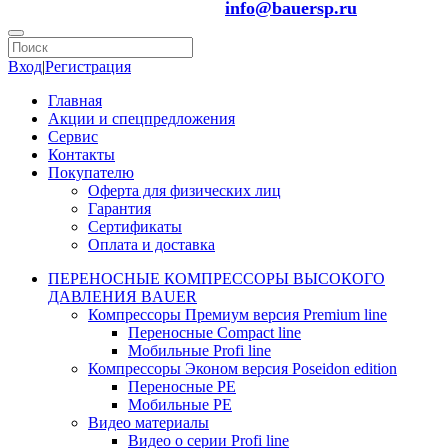
info@bauersp.ru
Вход
|
Регистрация
Главная
Акции и спецпредложения
Сервис
Контакты
Покупателю
Оферта для физических лиц
Гарантия
Сертификаты
Оплата и доставка
ПЕРЕНОСНЫЕ КОМПРЕССОРЫ ВЫСОКОГО
ДАВЛЕНИЯ BAUER
Компрессоры Премиум версия Premium line
Переносные Compact line
Мобильные Profi line
Компрессоры Эконом версия Poseidon edition
Переносные PE
Мобильные PE
Видео материалы
Видео о серии Profi line