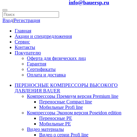
info@bauersp.ru
Вход
|
Регистрация
Главная
Акции и спецпредложения
Сервис
Контакты
Покупателю
Оферта для физических лиц
Гарантия
Сертификаты
Оплата и доставка
ПЕРЕНОСНЫЕ КОМПРЕССОРЫ ВЫСОКОГО
ДАВЛЕНИЯ BAUER
Компрессоры Премиум версия Premium line
Переносные Compact line
Мобильные Profi line
Компрессоры Эконом версия Poseidon edition
Переносные PE
Мобильные PE
Видео материалы
Видео о серии Profi line