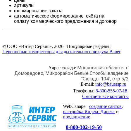
цены
артикулы
формирование заказа
автоматическое формирование счёта на
оплату,
коммерческого предложения и
договор
© ООО «Интер Сервис», 2026 Популярные разделы:
Переносные компрессоры для дыхательного воздуха Bauer
Московская область, г.
Адрес склада:
Домодедово,
Микрорайон Белые Столбы,
владение
"Склады 104", стр 5/2
E-mail:
info@bauersp.ru
Телефоны:
8-800-555-07-18
Смотреть все контакты
WebCanape -
создание сайтов
,
настройка Яндекс Директ
и
продвижение
8-800-302-19-50