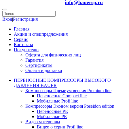
info@bauersp.ru
Вход
|
Регистрация
Главная
Акции и спецпредложения
Сервис
Контакты
Покупателю
Оферта для физических лиц
Гарантия
Сертификаты
Оплата и доставка
ПЕРЕНОСНЫЕ КОМПРЕССОРЫ ВЫСОКОГО
ДАВЛЕНИЯ BAUER
Компрессоры Премиум версия Premium line
Переносные Compact line
Мобильные Profi line
Компрессоры Эконом версия Poseidon edition
Переносные PE
Мобильные PE
Видео материалы
Видео о серии Profi line