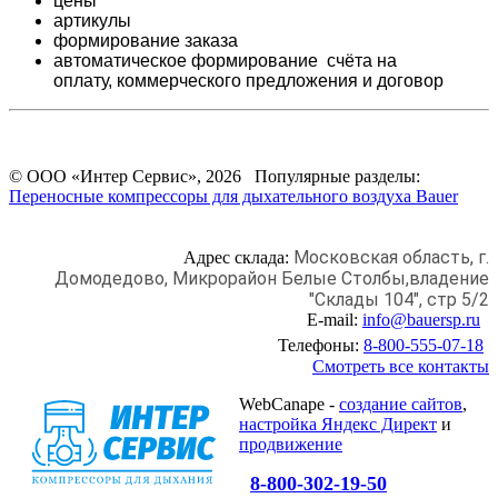
цены
артикулы
формирование заказа
автоматическое формирование счёта на
оплату,
коммерческого предложения и
договор
© ООО «Интер Сервис», 2026 Популярные разделы:
Переносные компрессоры для дыхательного воздуха Bauer
Московская область, г.
Адрес склада:
Домодедово,
Микрорайон Белые Столбы,
владение
"Склады 104", стр 5/2
E-mail:
info@bauersp.ru
Телефоны:
8-800-555-07-18
Смотреть все контакты
WebCanape -
создание сайтов
,
настройка Яндекс Директ
и
продвижение
8-800-302-19-50