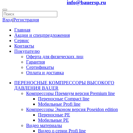
info@bauersp.ru
Вход
|
Регистрация
Главная
Акции и спецпредложения
Сервис
Контакты
Покупателю
Оферта для физических лиц
Гарантия
Сертификаты
Оплата и доставка
ПЕРЕНОСНЫЕ КОМПРЕССОРЫ ВЫСОКОГО
ДАВЛЕНИЯ BAUER
Компрессоры Премиум версия Premium line
Переносные Compact line
Мобильные Profi line
Компрессоры Эконом версия Poseidon edition
Переносные PE
Мобильные PE
Видео материалы
Видео о серии Profi line