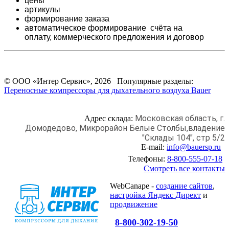
цены
артикулы
формирование заказа
автоматическое формирование счёта на
оплату,
коммерческого предложения и
договор
© ООО «Интер Сервис», 2026 Популярные разделы:
Переносные компрессоры для дыхательного воздуха Bauer
Московская область, г.
Адрес склада:
Домодедово,
Микрорайон Белые Столбы,
владение
"Склады 104", стр 5/2
E-mail:
info@bauersp.ru
Телефоны:
8-800-555-07-18
Смотреть все контакты
WebCanape -
создание сайтов
,
настройка Яндекс Директ
и
продвижение
8-800-302-19-50