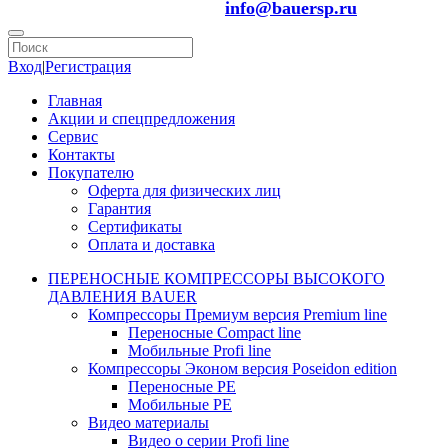
info@bauersp.ru
Вход
|
Регистрация
Главная
Акции и спецпредложения
Сервис
Контакты
Покупателю
Оферта для физических лиц
Гарантия
Сертификаты
Оплата и доставка
ПЕРЕНОСНЫЕ КОМПРЕССОРЫ ВЫСОКОГО
ДАВЛЕНИЯ BAUER
Компрессоры Премиум версия Premium line
Переносные Compact line
Мобильные Profi line
Компрессоры Эконом версия Poseidon edition
Переносные PE
Мобильные PE
Видео материалы
Видео о серии Profi line