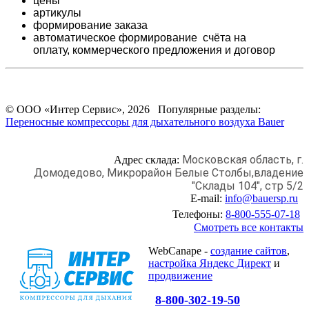
цены
артикулы
формирование заказа
автоматическое формирование счёта на
оплату,
коммерческого предложения и
договор
© ООО «Интер Сервис», 2026 Популярные разделы:
Переносные компрессоры для дыхательного воздуха Bauer
Московская область, г.
Адрес склада:
Домодедово,
Микрорайон Белые Столбы,
владение
"Склады 104", стр 5/2
E-mail:
info@bauersp.ru
Телефоны:
8-800-555-07-18
Смотреть все контакты
WebCanape -
создание сайтов
,
настройка Яндекс Директ
и
продвижение
8-800-302-19-50