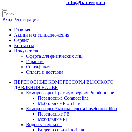
info@bauersp.ru
Вход
|
Регистрация
Главная
Акции и спецпредложения
Сервис
Контакты
Покупателю
Оферта для физических лиц
Гарантия
Сертификаты
Оплата и доставка
ПЕРЕНОСНЫЕ КОМПРЕССОРЫ ВЫСОКОГО
ДАВЛЕНИЯ BAUER
Компрессоры Премиум версия Premium line
Переносные Compact line
Мобильные Profi line
Компрессоры Эконом версия Poseidon edition
Переносные PE
Мобильные PE
Видео материалы
Видео о серии Profi line