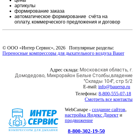
цены
артикулы
формирование заказа
автоматическое формирование счёта на
оплату,
коммерческого предложения и
договор
© ООО «Интер Сервис», 2026 Популярные разделы:
Переносные компрессоры для дыхательного воздуха Bauer
Московская область, г.
Адрес склада:
Домодедово,
Микрорайон Белые Столбы,
владение
"Склады 104", стр 5/2
E-mail:
info@bauersp.ru
Телефоны:
8-800-555-07-18
Смотреть все контакты
WebCanape -
создание сайтов
,
настройка Яндекс Директ
и
продвижение
8-800-302-19-50