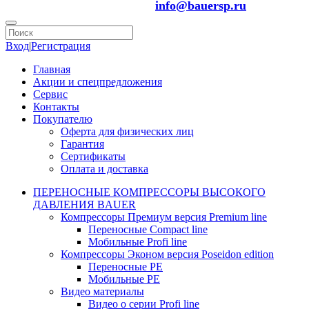
info@bauersp.ru
Вход
|
Регистрация
Главная
Акции и спецпредложения
Сервис
Контакты
Покупателю
Оферта для физических лиц
Гарантия
Сертификаты
Оплата и доставка
ПЕРЕНОСНЫЕ КОМПРЕССОРЫ ВЫСОКОГО
ДАВЛЕНИЯ BAUER
Компрессоры Премиум версия Premium line
Переносные Compact line
Мобильные Profi line
Компрессоры Эконом версия Poseidon edition
Переносные PE
Мобильные PE
Видео материалы
Видео о серии Profi line