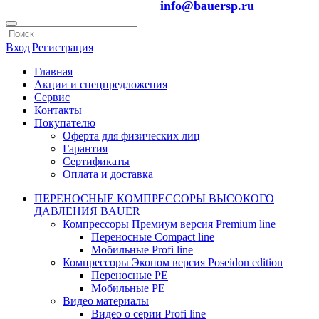
info@bauersp.ru
Вход
|
Регистрация
Главная
Акции и спецпредложения
Сервис
Контакты
Покупателю
Оферта для физических лиц
Гарантия
Сертификаты
Оплата и доставка
ПЕРЕНОСНЫЕ КОМПРЕССОРЫ ВЫСОКОГО
ДАВЛЕНИЯ BAUER
Компрессоры Премиум версия Premium line
Переносные Compact line
Мобильные Profi line
Компрессоры Эконом версия Poseidon edition
Переносные PE
Мобильные PE
Видео материалы
Видео о серии Profi line