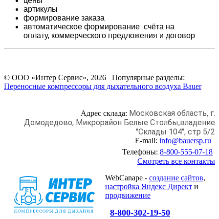
цены
артикулы
формирование заказа
автоматическое формирование счёта на
оплату,
коммерческого предложения и
договор
© ООО «Интер Сервис», 2026 Популярные разделы:
Переносные компрессоры для дыхательного воздуха Bauer
Московская область, г.
Адрес склада:
Домодедово,
Микрорайон Белые Столбы,
владение
"Склады 104", стр 5/2
E-mail:
info@bauersp.ru
Телефоны:
8-800-555-07-18
Смотреть все контакты
WebCanape -
создание сайтов
,
настройка Яндекс Директ
и
продвижение
8-800-302-19-50