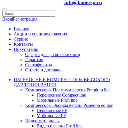
info@bauersp.ru
Вход
|
Регистрация
Главная
Акции и спецпредложения
Сервис
Контакты
Покупателю
Оферта для физических лиц
Гарантия
Сертификаты
Оплата и доставка
ПЕРЕНОСНЫЕ КОМПРЕССОРЫ ВЫСОКОГО
ДАВЛЕНИЯ BAUER
Компрессоры Премиум версия Premium line
Переносные Compact line
Мобильные Profi line
Компрессоры Эконом версия Poseidon edition
Переносные PE
Мобильные PE
Видео материалы
Видео о серии Profi line