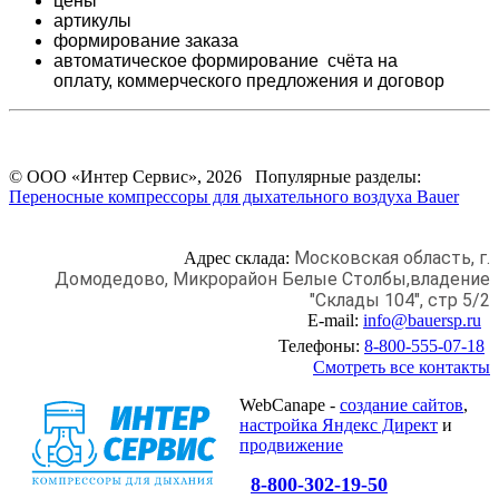
цены
артикулы
формирование заказа
автоматическое формирование счёта на
оплату,
коммерческого предложения и
договор
© ООО «Интер Сервис», 2026 Популярные разделы:
Переносные компрессоры для дыхательного воздуха Bauer
Московская область, г.
Адрес склада:
Домодедово,
Микрорайон Белые Столбы,
владение
"Склады 104", стр 5/2
E-mail:
info@bauersp.ru
Телефоны:
8-800-555-07-18
Смотреть все контакты
WebCanape -
создание сайтов
,
настройка Яндекс Директ
и
продвижение
8-800-302-19-50