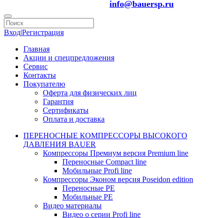
info@bauersp.ru
Вход
|
Регистрация
Главная
Акции и спецпредложения
Сервис
Контакты
Покупателю
Оферта для физических лиц
Гарантия
Сертификаты
Оплата и доставка
ПЕРЕНОСНЫЕ КОМПРЕССОРЫ ВЫСОКОГО
ДАВЛЕНИЯ BAUER
Компрессоры Премиум версия Premium line
Переносные Compact line
Мобильные Profi line
Компрессоры Эконом версия Poseidon edition
Переносные PE
Мобильные PE
Видео материалы
Видео о серии Profi line