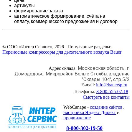
цены
артикулы
формирование заказа
автоматическое формирование счёта на
оплату,
коммерческого предложения и
договор
© ООО «Интер Сервис», 2026 Популярные разделы:
Переносные компрессоры для дыхательного воздуха Bauer
Московская область, г.
Адрес склада:
Домодедово,
Микрорайон Белые Столбы,
владение
"Склады 104", стр 5/2
E-mail:
info@bauersp.ru
Телефоны:
8-800-555-07-18
Смотреть все контакты
WebCanape -
создание сайтов
,
настройка Яндекс Директ
и
продвижение
8-800-302-19-50