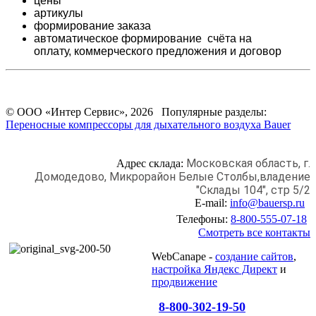
цены
артикулы
формирование заказа
автоматическое формирование счёта на
оплату,
коммерческого предложения и
договор
© ООО «Интер Сервис», 2026 Популярные разделы:
Переносные компрессоры для дыхательного воздуха Bauer
Московская область, г.
Адрес склада:
Домодедово,
Микрорайон Белые Столбы,
владение
"Склады 104", стр 5/2
E-mail:
info@bauersp.ru
Телефоны:
8-800-555-07-18
Смотреть все контакты
WebCanape -
создание сайтов
,
настройка Яндекс Директ
и
продвижение
8-800-302-19-50