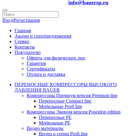
info@bauersp.ru
Вход
|
Регистрация
Главная
Акции и спецпредложения
Сервис
Контакты
Покупателю
Оферта для физических лиц
Гарантия
Сертификаты
Оплата и доставка
ПЕРЕНОСНЫЕ КОМПРЕССОРЫ ВЫСОКОГО
ДАВЛЕНИЯ BAUER
Компрессоры Премиум версия Premium line
Переносные Compact line
Мобильные Profi line
Компрессоры Эконом версия Poseidon edition
Переносные PE
Мобильные PE
Видео материалы
Видео о серии Profi line