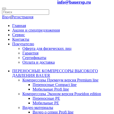
info@bauersp.ru
Вход
|
Регистрация
Главная
Акции и спецпредложения
Сервис
Контакты
Покупателю
Оферта для физических лиц
Гарантия
Сертификаты
Оплата и доставка
ПЕРЕНОСНЫЕ КОМПРЕССОРЫ ВЫСОКОГО
ДАВЛЕНИЯ BAUER
Компрессоры Премиум версия Premium line
Переносные Compact line
Мобильные Profi line
Компрессоры Эконом версия Poseidon edition
Переносные PE
Мобильные PE
Видео материалы
Видео о серии Profi line