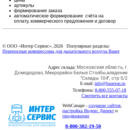
цены
артикулы
формирование заказа
автоматическое формирование счёта на
оплату,
коммерческого предложения и
договор
© ООО «Интер Сервис», 2026 Популярные разделы:
Переносные компрессоры для дыхательного воздуха Bauer
Московская область, г.
Адрес склада:
Домодедово,
Микрорайон Белые Столбы,
владение
"Склады 104", стр 5/2
E-mail:
info@bauersp.ru
Телефоны:
8-800-555-07-18
Смотреть все контакты
WebCanape -
создание сайтов
,
настройка Яндекс Директ
и
продвижение
8-800-302-19-50