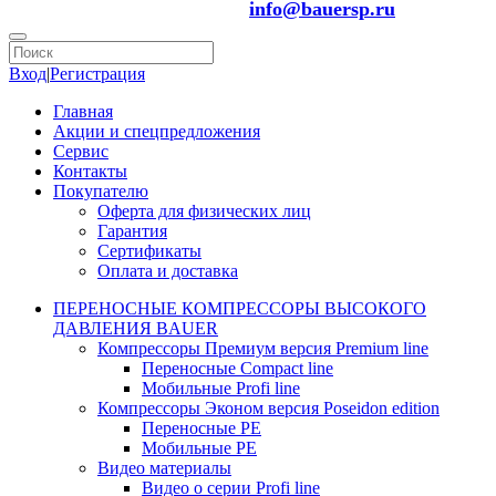
info@bauersp.ru
Вход
|
Регистрация
Главная
Акции и спецпредложения
Сервис
Контакты
Покупателю
Оферта для физических лиц
Гарантия
Сертификаты
Оплата и доставка
ПЕРЕНОСНЫЕ КОМПРЕССОРЫ ВЫСОКОГО
ДАВЛЕНИЯ BAUER
Компрессоры Премиум версия Premium line
Переносные Compact line
Мобильные Profi line
Компрессоры Эконом версия Poseidon edition
Переносные PE
Мобильные PE
Видео материалы
Видео о серии Profi line