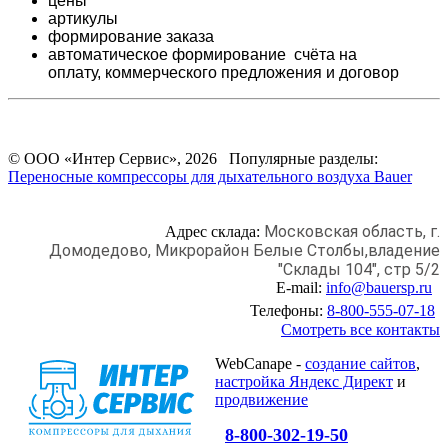
цены
артикулы
формирование заказа
автоматическое формирование счёта на
оплату,
коммерческого предложения и
договор
© ООО «Интер Сервис», 2026 Популярные разделы:
Переносные компрессоры для дыхательного воздуха Bauer
Московская область, г.
Адрес склада:
Домодедово,
Микрорайон Белые Столбы,
владение
"Склады 104", стр 5/2
E-mail:
info@bauersp.ru
Телефоны:
8-800-555-07-18
Смотреть все контакты
WebCanape -
создание сайтов
,
настройка Яндекс Директ
и
продвижение
8-800-302-19-50