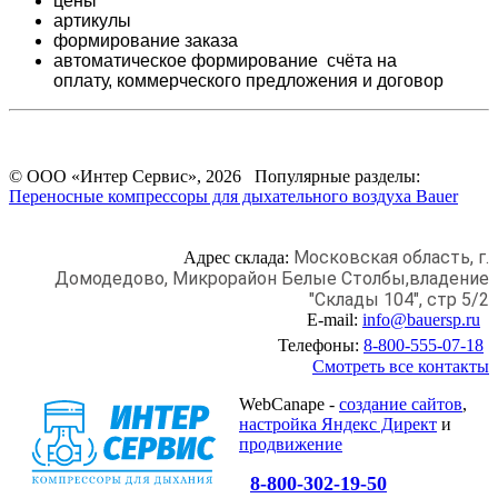
цены
артикулы
формирование заказа
автоматическое формирование счёта на
оплату,
коммерческого предложения и
договор
© ООО «Интер Сервис», 2026 Популярные разделы:
Переносные компрессоры для дыхательного воздуха Bauer
Московская область, г.
Адрес склада:
Домодедово,
Микрорайон Белые Столбы,
владение
"Склады 104", стр 5/2
E-mail:
info@bauersp.ru
Телефоны:
8-800-555-07-18
Смотреть все контакты
WebCanape -
создание сайтов
,
настройка Яндекс Директ
и
продвижение
8-800-302-19-50