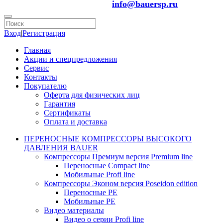
info@bauersp.ru
Вход
|
Регистрация
Главная
Акции и спецпредложения
Сервис
Контакты
Покупателю
Оферта для физических лиц
Гарантия
Сертификаты
Оплата и доставка
ПЕРЕНОСНЫЕ КОМПРЕССОРЫ ВЫСОКОГО
ДАВЛЕНИЯ BAUER
Компрессоры Премиум версия Premium line
Переносные Compact line
Мобильные Profi line
Компрессоры Эконом версия Poseidon edition
Переносные PE
Мобильные PE
Видео материалы
Видео о серии Profi line