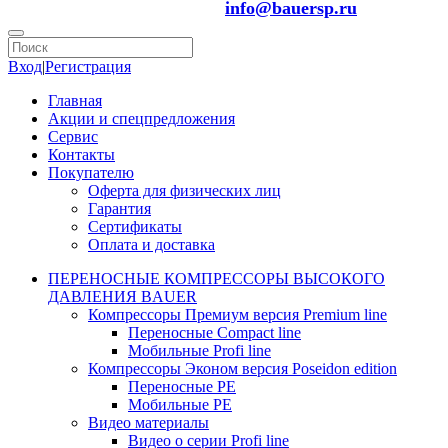
info@bauersp.ru
Вход
|
Регистрация
Главная
Акции и спецпредложения
Сервис
Контакты
Покупателю
Оферта для физических лиц
Гарантия
Сертификаты
Оплата и доставка
ПЕРЕНОСНЫЕ КОМПРЕССОРЫ ВЫСОКОГО
ДАВЛЕНИЯ BAUER
Компрессоры Премиум версия Premium line
Переносные Compact line
Мобильные Profi line
Компрессоры Эконом версия Poseidon edition
Переносные PE
Мобильные PE
Видео материалы
Видео о серии Profi line