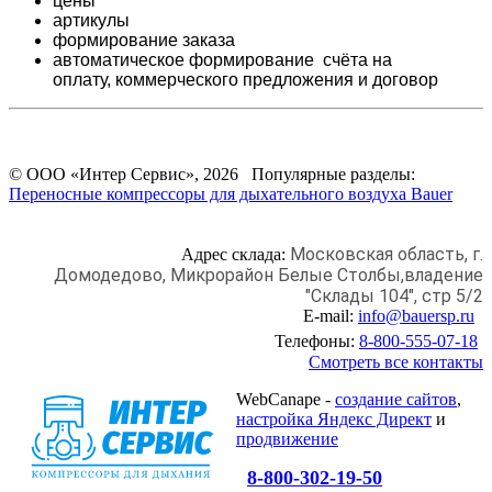
цены
артикулы
формирование заказа
автоматическое формирование счёта на
оплату,
коммерческого предложения и
договор
© ООО «Интер Сервис», 2026 Популярные разделы:
Переносные компрессоры для дыхательного воздуха Bauer
Московская область, г.
Адрес склада:
Домодедово,
Микрорайон Белые Столбы,
владение
"Склады 104", стр 5/2
E-mail:
info@bauersp.ru
Телефоны:
8-800-555-07-18
Смотреть все контакты
WebCanape -
создание сайтов
,
настройка Яндекс Директ
и
продвижение
8-800-302-19-50