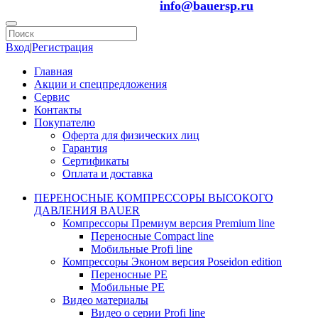
info@bauersp.ru
Вход
|
Регистрация
Главная
Акции и спецпредложения
Сервис
Контакты
Покупателю
Оферта для физических лиц
Гарантия
Сертификаты
Оплата и доставка
ПЕРЕНОСНЫЕ КОМПРЕССОРЫ ВЫСОКОГО
ДАВЛЕНИЯ BAUER
Компрессоры Премиум версия Premium line
Переносные Compact line
Мобильные Profi line
Компрессоры Эконом версия Poseidon edition
Переносные PE
Мобильные PE
Видео материалы
Видео о серии Profi line