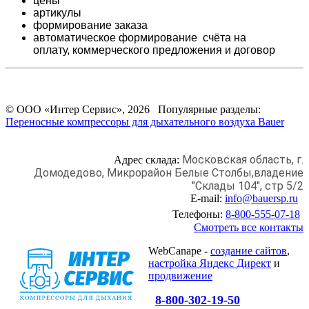
цены
артикулы
формирование заказа
автоматическое формирование счёта на
оплату,
коммерческого предложения и
договор
© ООО «Интер Сервис», 2026 Популярные разделы:
Переносные компрессоры для дыхательного воздуха Bauer
Московская область, г.
Адрес склада:
Домодедово,
Микрорайон Белые Столбы,
владение
"Склады 104", стр 5/2
E-mail:
info@bauersp.ru
Телефоны:
8-800-555-07-18
Смотреть все контакты
WebCanape -
создание сайтов
,
настройка Яндекс Директ
и
продвижение
8-800-302-19-50