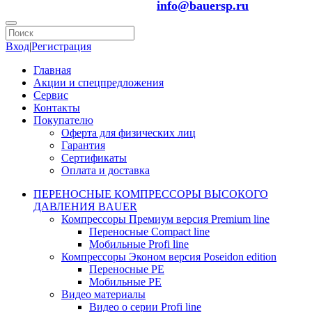
info@bauersp.ru
Вход
|
Регистрация
Главная
Акции и спецпредложения
Сервис
Контакты
Покупателю
Оферта для физических лиц
Гарантия
Сертификаты
Оплата и доставка
ПЕРЕНОСНЫЕ КОМПРЕССОРЫ ВЫСОКОГО
ДАВЛЕНИЯ BAUER
Компрессоры Премиум версия Premium line
Переносные Compact line
Мобильные Profi line
Компрессоры Эконом версия Poseidon edition
Переносные PE
Мобильные PE
Видео материалы
Видео о серии Profi line