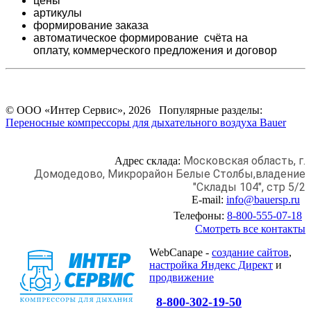
цены
артикулы
формирование заказа
автоматическое формирование счёта на
оплату,
коммерческого предложения и
договор
© ООО «Интер Сервис», 2026 Популярные разделы:
Переносные компрессоры для дыхательного воздуха Bauer
Московская область, г.
Адрес склада:
Домодедово,
Микрорайон Белые Столбы,
владение
"Склады 104", стр 5/2
E-mail:
info@bauersp.ru
Телефоны:
8-800-555-07-18
Смотреть все контакты
WebCanape -
создание сайтов
,
настройка Яндекс Директ
и
продвижение
8-800-302-19-50