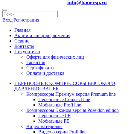
info@bauersp.ru
Вход
|
Регистрация
Главная
Акции и спецпредложения
Сервис
Контакты
Покупателю
Оферта для физических лиц
Гарантия
Сертификаты
Оплата и доставка
ПЕРЕНОСНЫЕ КОМПРЕССОРЫ ВЫСОКОГО
ДАВЛЕНИЯ BAUER
Компрессоры Премиум версия Premium line
Переносные Compact line
Мобильные Profi line
Компрессоры Эконом версия Poseidon edition
Переносные PE
Мобильные PE
Видео материалы
Видео о серии Profi line