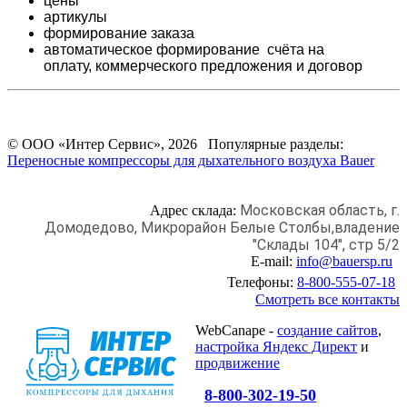
цены
артикулы
формирование заказа
автоматическое формирование счёта на
оплату,
коммерческого предложения и
договор
© ООО «Интер Сервис», 2026 Популярные разделы:
Переносные компрессоры для дыхательного воздуха Bauer
Московская область, г.
Адрес склада:
Домодедово,
Микрорайон Белые Столбы,
владение
"Склады 104", стр 5/2
E-mail:
info@bauersp.ru
Телефоны:
8-800-555-07-18
Смотреть все контакты
WebCanape -
создание сайтов
,
настройка Яндекс Директ
и
продвижение
8-800-302-19-50