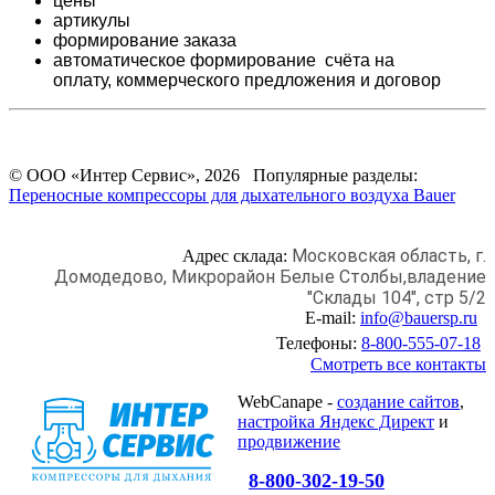
цены
артикулы
формирование заказа
автоматическое формирование счёта на
оплату,
коммерческого предложения и
договор
© ООО «Интер Сервис», 2026 Популярные разделы:
Переносные компрессоры для дыхательного воздуха Bauer
Московская область, г.
Адрес склада:
Домодедово,
Микрорайон Белые Столбы,
владение
"Склады 104", стр 5/2
E-mail:
info@bauersp.ru
Телефоны:
8-800-555-07-18
Смотреть все контакты
WebCanape -
создание сайтов
,
настройка Яндекс Директ
и
продвижение
8-800-302-19-50