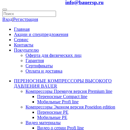
info@bauersp.ru
Вход
|
Регистрация
Главная
Акции и спецпредложения
Сервис
Контакты
Покупателю
Оферта для физических лиц
Гарантия
Сертификаты
Оплата и доставка
ПЕРЕНОСНЫЕ КОМПРЕССОРЫ ВЫСОКОГО
ДАВЛЕНИЯ BAUER
Компрессоры Премиум версия Premium line
Переносные Compact line
Мобильные Profi line
Компрессоры Эконом версия Poseidon edition
Переносные PE
Мобильные PE
Видео материалы
Видео о серии Profi line