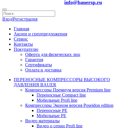
info@bauersp.ru
Вход
|
Регистрация
Главная
Акции и спецпредложения
Сервис
Контакты
Покупателю
Оферта для физических лиц
Гарантия
Сертификаты
Оплата и доставка
ПЕРЕНОСНЫЕ КОМПРЕССОРЫ ВЫСОКОГО
ДАВЛЕНИЯ BAUER
Компрессоры Премиум версия Premium line
Переносные Compact line
Мобильные Profi line
Компрессоры Эконом версия Poseidon edition
Переносные PE
Мобильные PE
Видео материалы
Видео о серии Profi line