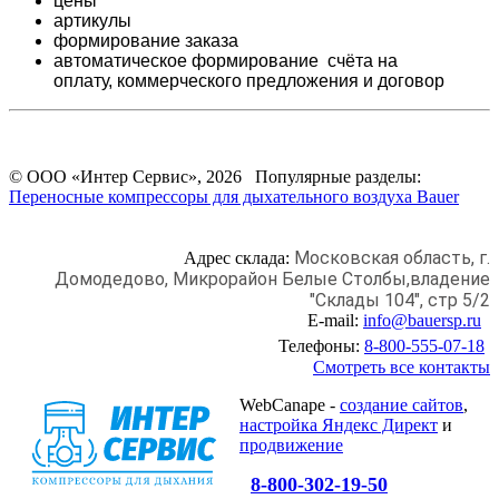
цены
артикулы
формирование заказа
автоматическое формирование счёта на
оплату,
коммерческого предложения и
договор
© ООО «Интер Сервис», 2026 Популярные разделы:
Переносные компрессоры для дыхательного воздуха Bauer
Московская область, г.
Адрес склада:
Домодедово,
Микрорайон Белые Столбы,
владение
"Склады 104", стр 5/2
E-mail:
info@bauersp.ru
Телефоны:
8-800-555-07-18
Смотреть все контакты
WebCanape -
создание сайтов
,
настройка Яндекс Директ
и
продвижение
8-800-302-19-50