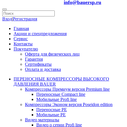
info@bauersp.ru
Вход
|
Регистрация
Главная
Акции и спецпредложения
Сервис
Контакты
Покупателю
Оферта для физических лиц
Гарантия
Сертификаты
Оплата и доставка
ПЕРЕНОСНЫЕ КОМПРЕССОРЫ ВЫСОКОГО
ДАВЛЕНИЯ BAUER
Компрессоры Премиум версия Premium line
Переносные Compact line
Мобильные Profi line
Компрессоры Эконом версия Poseidon edition
Переносные PE
Мобильные PE
Видео материалы
Видео о серии Profi line