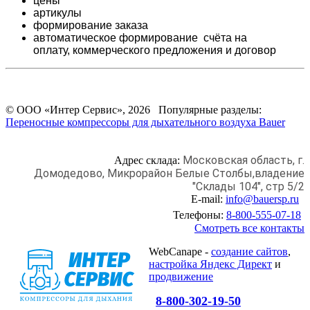
цены
артикулы
формирование заказа
автоматическое формирование счёта на
оплату,
коммерческого предложения и
договор
© ООО «Интер Сервис», 2026 Популярные разделы:
Переносные компрессоры для дыхательного воздуха Bauer
Московская область, г.
Адрес склада:
Домодедово,
Микрорайон Белые Столбы,
владение
"Склады 104", стр 5/2
E-mail:
info@bauersp.ru
Телефоны:
8-800-555-07-18
Смотреть все контакты
WebCanape -
создание сайтов
,
настройка Яндекс Директ
и
продвижение
8-800-302-19-50