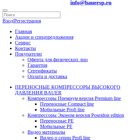
info@bauersp.ru
Вход
|
Регистрация
Главная
Акции и спецпредложения
Сервис
Контакты
Покупателю
Оферта для физических лиц
Гарантия
Сертификаты
Оплата и доставка
ПЕРЕНОСНЫЕ КОМПРЕССОРЫ ВЫСОКОГО
ДАВЛЕНИЯ BAUER
Компрессоры Премиум версия Premium line
Переносные Compact line
Мобильные Profi line
Компрессоры Эконом версия Poseidon edition
Переносные PE
Мобильные PE
Видео материалы
Видео о серии Profi line