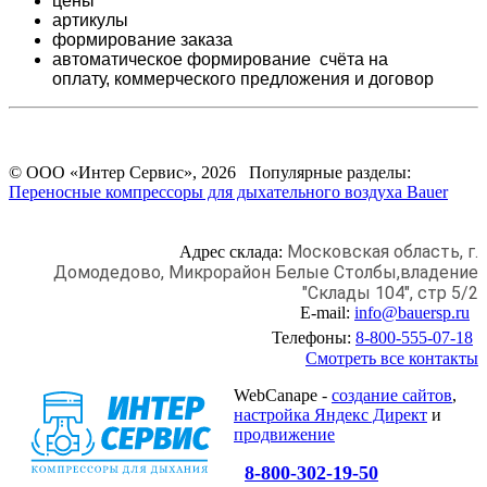
цены
артикулы
формирование заказа
автоматическое формирование счёта на
оплату,
коммерческого предложения и
договор
© ООО «Интер Сервис», 2026 Популярные разделы:
Переносные компрессоры для дыхательного воздуха Bauer
Московская область, г.
Адрес склада:
Домодедово,
Микрорайон Белые Столбы,
владение
"Склады 104", стр 5/2
E-mail:
info@bauersp.ru
Телефоны:
8-800-555-07-18
Смотреть все контакты
WebCanape -
создание сайтов
,
настройка Яндекс Директ
и
продвижение
8-800-302-19-50