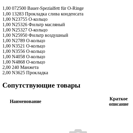
1,00
072500 Bauer-Spezialfett für O-Ringe
1,00
13283 Прокладка слива конденсата
1,00
N23755 О-кольцо
1,00
N25326 Фильтр масляный
1,00
N25327 О-кольцо
1,00
N25950 Фильтр воздушный
1,00
N2789 О-кольцо
1,00
N3521 О-кольцо
1,00
N3556 О-кольцо
1,00
N4058 О-кольцо
1,00
N4868 О-кольцо
2,00
240 Манжета
2,00
N3625 Прокладка
Сопутствующие товары
Краткое
Наименование
описание