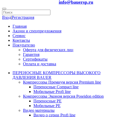
info@bauersp.ru
Вход
|
Регистрация
Главная
Акции и спецпредложения
Сервис
Контакты
Покупателю
Оферта для физических лиц
Гарантия
Сертификаты
Оплата и доставка
ПЕРЕНОСНЫЕ КОМПРЕССОРЫ ВЫСОКОГО
ДАВЛЕНИЯ BAUER
Компрессоры Премиум версия Premium line
Переносные Compact line
Мобильные Profi line
Компрессоры Эконом версия Poseidon edition
Переносные PE
Мобильные PE
Видео материалы
Видео о серии Profi line