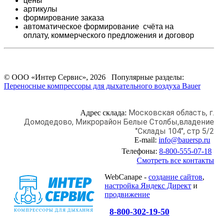
цены
артикулы
формирование заказа
автоматическое формирование счёта на
оплату,
коммерческого предложения и
договор
© ООО «Интер Сервис», 2026 Популярные разделы:
Переносные компрессоры для дыхательного воздуха Bauer
Московская область, г.
Адрес склада:
Домодедово,
Микрорайон Белые Столбы,
владение
"Склады 104", стр 5/2
E-mail:
info@bauersp.ru
Телефоны:
8-800-555-07-18
Смотреть все контакты
WebCanape -
создание сайтов
,
настройка Яндекс Директ
и
продвижение
8-800-302-19-50